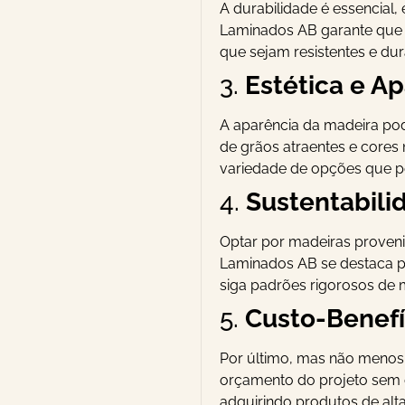
A durabilidade é essencial,
Laminados AB garante que 
que sejam resistentes e dur
3.
Estética e A
A aparência da madeira pode
de grãos atraentes e cores
variedade de opções que p
4.
Sustentabili
Optar por madeiras proveni
Laminados AB se destaca p
siga padrões rigorosos de m
5.
Custo-Benefí
Por último, mas não menos i
orçamento do projeto sem 
adquirindo produtos de alt