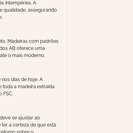
às intempéries. A
e qualidade, assegurando
e.
ojeto. Madeiras com padrões
nados AB oferece uma
até o mais moderno.
nos dias de hoje. A
 toda a madeira extraída
o FSC.
deve se ajustar ao
er a certeza de que está
retorno sobre o