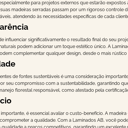
 especialmente para projetos externos que estarão expostos 
suas madeiras serradas passam por um rigoroso controle d
áveis, atendendo às necessidades específicas de cada client
parência
 influenciar significativamente o resultado final do seu pr
 naturais podem adicionar um toque estético único. A Lami
odem complementar qualquer design, desde o mais rústico 
dade
entes de fontes sustentáveis é uma consideração importante 
or seu compromisso com a sustentabilidade, garantindo que
anejo florestal responsável, como atestado pela certificaçã
cio
mportante, é essencial avaliar o custo-benefício. A madeira 
comprometer a qualidade. Com a Laminados AB, você pode t
a qualidade a preços competitivos, garantindo um excelente 