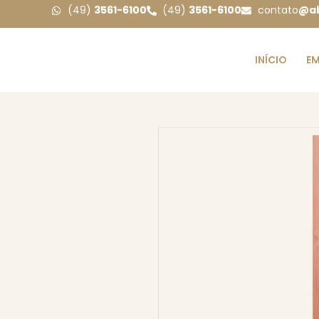
(49)
3561-6100
(49)
3561-6100
contato
@ab
INÍCIO
EM