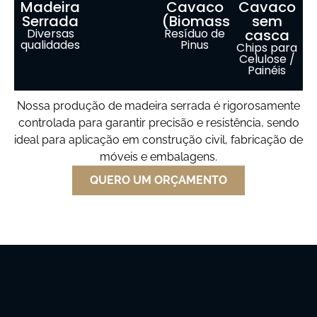
Madeira
Cavaco
Cavaco
Serrada
(Biomassa)
sem
Diversas
Resíduo de
casca
qualidades
Pinus
Chips para
Celulose /
Painéis
Nossa produção de madeira serrada é rigorosamente
controlada para garantir precisão e resistência, sendo
ideal para aplicação em construção civil, fabricação de
móveis e embalagens.
QUERO UM ORÇAMENTO