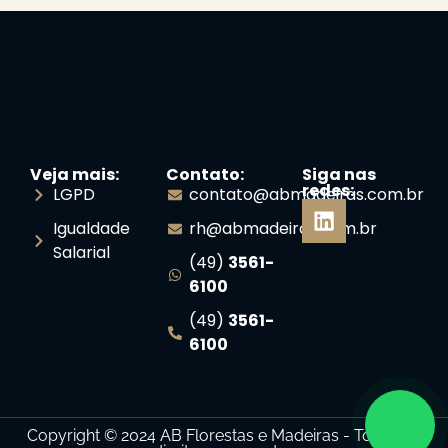
Veja mais:
Contato:
Siga nas
redes:
LGPD
contato@abmadeiras.com.br
Igualdade
rh@abmadeiras.com.br
Salarial
(49)
3561-
6100
(49)
3561-
6100
Copyright © 2024 AB Florestas e Madeiras - Todos os